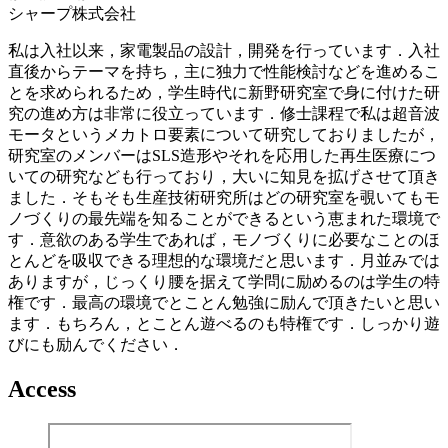
シャープ株式会社
私は入社以来，家電製品の設計，開発を行っています．入社
直後からテーマを持ち，主に独力で性能検討などを進めるこ
とを求められるため，学生時代に新野研究室で身に付けた研
究の進め方は非常に役立っています．修士課程で私は超音波
モータというメカトロ要素について研究しておりましたが，
研究室のメンバーはSLS造形やそれを応用した再生医療につ
いての研究なども行っており，大いに知見を拡げさせて頂き
ました．そもそも生産技術研究所はどの研究室を覗いてもモ
ノづくりの最先端を知ることができるという恵まれた環境で
す．意欲のある学生であれば，モノづくりに必要なことのほ
とんどを吸収できる理想的な環境だと思います．月並みでは
ありますが，じっくり腰を据えて学問に励めるのは学生の特
権です．最高の環境でとことん勉強に励んで頂きたいと思い
ます．もちろん，とことん遊べるのも特権です．しっかり遊
びにも励んでください．
Access