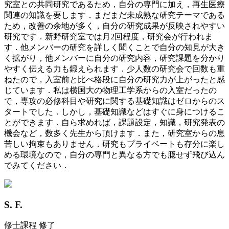
究室との共同研究であるため，自分の専門に加え，再生医療
関連の知識を要します．まだまだ未成熟な研究テーマである
ため，改善の余地が多く，自分の研究成果が反映されやすい
研究です．新野研究室では月2回程度，研究会が行われま
す．他メンバーの研究を詳しく聞くことで自分の知見が大き
く拡がり，他メンバーに自分の研究内容，研究課題を分かり
やすく伝える力も鍛えられます．少人数の研究会で回数も重
ねたので，入室前と比べ格段に自分の研究力が上がったと感
じています．私は横国大の物理工学系からの入室だったの
で，専攻の必修科目や研究に関する基礎知識はゼロからのス
タートでした．しかし，基礎知識などはすぐに身につけるこ
とができます．自ら求めれば，課題設定，知識，研究発表の
機会など，数多く先生から頂けます．また，研究室からの息
苦しい拘束もありません．研究もプライベートも存分に楽し
める環境なので，自分の専門と異なる方でも臆せず飛び込ん
でみてください．
S. F.
修士課程 修了