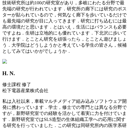
技術研究所は約100の研究室があり，多岐にわたる分野で最
先端の研究が行われています．研究所の廊下には研究のポス
ターが貼られているので，何気なく廊下を歩いているだけで
も最先端の研究が目に入ってきます．研究に打ち込むには最
高の環境だと思います．とはいえ，生活にはバランスも必要
ですよね．生研は立地的にも優れています．下北沢に歩いて
行けます．とことん研究を頑張ったら，とことん遊びましょ
う．大学院はどうしようかと考えている学生の皆さん，候補
としてみてはいかがでしょうか．
H. N.
修士課程 修了
松下電器産業株式会社
私は入社以来，車載マルチメディア組み込みソフトウェア開
発に携わっています．学士，修士での専門とは異なる分野で
すが，新野研究室での経験を活かして着実に力を付けていま
す．新野研究室ではSLS造型の生体組織工学への応用に関す
る研究を行っていました．この研究は同研究所内の医学系研