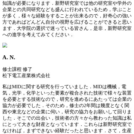
知識が必要になります．新野研究室では他の研究室や学外の
企業との共同研究なども盛んに行われているため，学ぶこと
が多く，様々な経験をすることが出来るので，好奇心の強い
方であればどんどん自分の視野を広げることができると思い
ます．大学院の選択で迷っている皆さん，是非，新野研究室
への進学を考えてみてください．
A. N.
修士課程 修了
松下電工産業株式会社
私はMIDに関する研究を行っていました．MIDは機械，電
気，光学，化学といった要素が複合された技術で様々な装置
を必要とする技術なので，研究を進めるにあたっては企業の
協力が必要でした．そのため，修士の2年間は幾度となく関
西や東北などの企業に伺い，研究の協力をお願いして回りま
した．そこでの出会い，技術者の方々から教わった知識は私
にとって大きな財産となっています．これらは新野研究室で
なければ，まずできない経験だったと思います．さて，生産